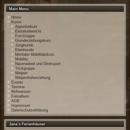
Main Menu
Home
Kurse
Apportierkurs
Einzelunterricht
Fun-Gruppe
Grunderziehungskurs
Junghunde
Kleinhunde
Mentaler Mobilitätskurs
Mobility
Nasenarbeit und Denksport
Trickgruppe
Welpen
Welpenfrüherziehung
Events
Termine
Referenzen
Fotoalbum
AGB
Impressum
Datenschutzerklärung
Jana´s Ferienhäuser